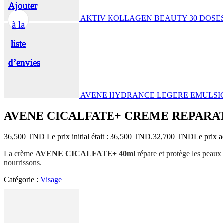
Ajouter
Ajouter
Ajouter
Ajouter
Ajouter
AKTIV KOLLAGEN BEAUTY 30 DOSES 
à la
à la
à la
à la
à la
liste
liste
liste
liste
liste
d’envies
d’envies
d’envies
d’envies
d’envies
AVENE HYDRANCE LEGERE EMULSI
AVENE CICALFATE+ CREME REPARA
36,500
TND
Le prix initial était : 36,500 TND.
32,700
TND
Le prix a
La crème
AVENE CICALFATE+ 40ml
répare et protège les peaux f
nourrissons.
Catégorie :
Visage