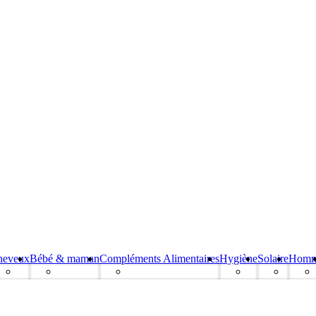
heveux
Bébé & maman
Compléments Alimentaires
Hygiène
Solaire
Hom