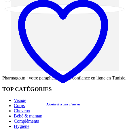
Pharmago.tn : votre parapharmacie de confiance en ligne en Tunisie.
TOP CATÉGORIES
Visage
Ajouter à la liste d’envies
Ajouter à la liste d’envies
Ajouter à la liste d’envies
Ajouter à la liste d’envies
Ajouter à la liste d’envies
Corps
Cheveux
Bébé & maman
Compléments
Hygiène