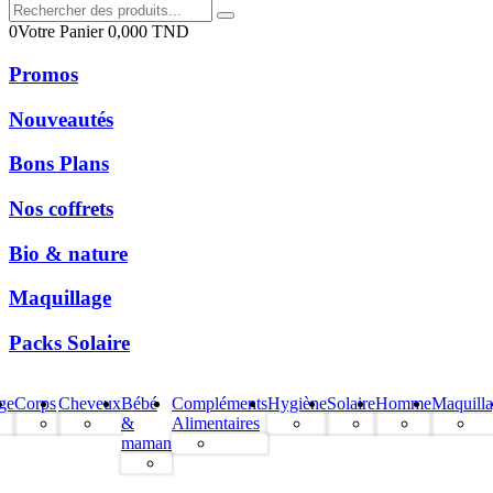
0
Votre Panier
0,000
TND
Promos
Nouveautés
Bons Plans
Nos coffrets
Bio & nature
Maquillage
Packs Solaire
ge
Corps
Cheveux
Bébé
Compléments
Hygiène
Solaire
Homme
Maquill
&
Alimentaires
maman