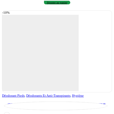
Ajouter au panier
-10%
Déodorant Pieds
,
Déodorants Et Anti-Transpirants
,
Hygiène
SVR SPIRIAL DEODORANT ANTI TRANSPIRANT CREME 50ML