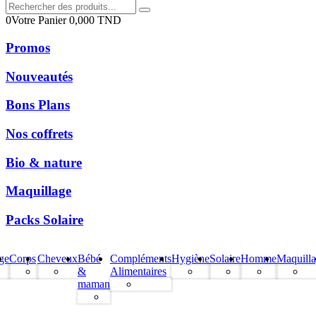
0
Votre Panier
0,000
TND
Promos
Nouveautés
Bons Plans
Nos coffrets
Bio & nature
Maquillage
Packs Solaire
ge
Corps
Cheveux
Bébé
Compléments
Hygiène
Solaire
Homme
Maquill
&
Alimentaires
maman