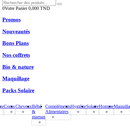
0
Votre Panier
0,000
TND
Promos
Nouveautés
Bons Plans
Nos coffrets
Bio & nature
Maquillage
Packs Solaire
ge
Corps
Cheveux
Bébé
Compléments
Hygiène
Solaire
Homme
Maquill
&
Alimentaires
maman