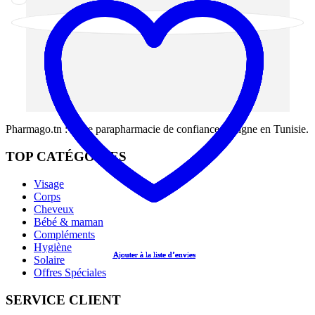
Pharmago.tn : votre parapharmacie de confiance en ligne en Tunisie.
TOP CATÉGORIES
Visage
Corps
Cheveux
Bébé & maman
Compléments
Hygiène
Ajouter à la liste d’envies
Ajouter à la liste d’envies
Ajouter à la liste d’envies
Ajouter à la liste d’envies
Ajouter à la liste d’envies
Solaire
Offres Spéciales
SERVICE CLIENT