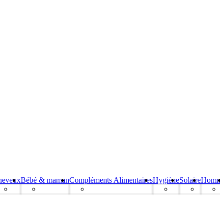
heveux
Bébé & maman
Compléments Alimentaires
Hygiène
Solaire
Hom