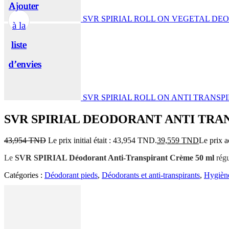
Ajouter
Ajouter
Ajouter
Ajouter
Ajouter
SVR SPIRIAL ROLL ON VEGETAL DE
à la
à la
à la
à la
à la
liste
liste
liste
liste
liste
d’envies
d’envies
d’envies
d’envies
d’envies
SVR SPIRIAL ROLL ON ANTI TRANSP
SVR SPIRIAL DEODORANT ANTI TRA
43,954
TND
Le prix initial était : 43,954 TND.
39,559
TND
Le prix a
Le
SVR SPIRIAL Déodorant Anti-Transpirant Crème 50 ml
régu
Catégories :
Déodorant pieds
,
Déodorants et anti-transpirants
,
Hygièn