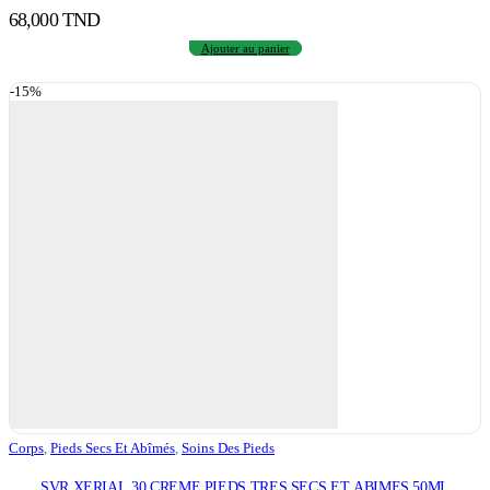
68,000
TND
Ajouter au panier
-15%
Corps
,
Pieds Secs Et Abîmés
,
Soins Des Pieds
SVR XERIAL 30 CREME PIEDS TRES SECS ET ABIMES 50ML