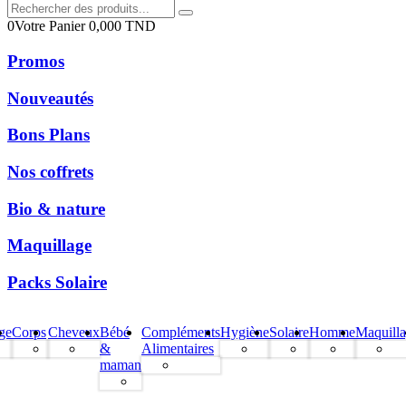
0
Votre Panier
0,000
TND
Promos
Nouveautés
Bons Plans
Nos coffrets
Bio & nature
Maquillage
Packs Solaire
ge
Corps
Cheveux
Bébé
Compléments
Hygiène
Solaire
Homme
Maquill
&
Alimentaires
maman