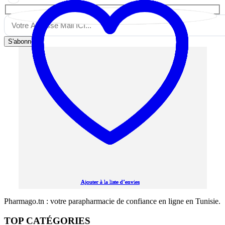
S'abonner
Ajouter à la liste d’envies
Ajouter à la liste d’envies
Ajouter à la liste d’envies
Ajouter à la liste d’envies
Ajouter à la liste d’envies
Pharmago.tn : votre parapharmacie de confiance en ligne en Tunisie.
TOP CATÉGORIES