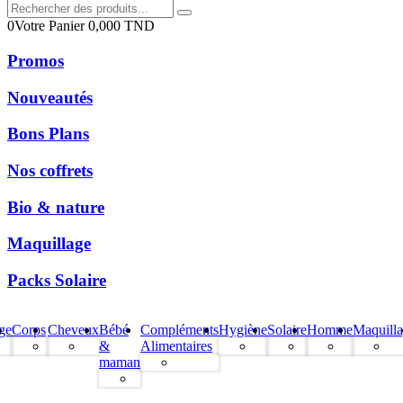
0
Votre Panier
0,000
TND
Promos
Nouveautés
Bons Plans
Nos coffrets
Bio & nature
Maquillage
Packs Solaire
ge
Corps
Cheveux
Bébé
Compléments
Hygiène
Solaire
Homme
Maquill
&
Alimentaires
maman