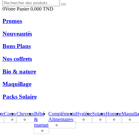
0
Votre Panier
0,000
TND
Promos
Nouveautés
Bons Plans
Nos coffrets
Bio & nature
Maquillage
Packs Solaire
ge
Corps
Cheveux
Bébé
Compléments
Hygiène
Solaire
Homme
Maquill
&
Alimentaires
maman