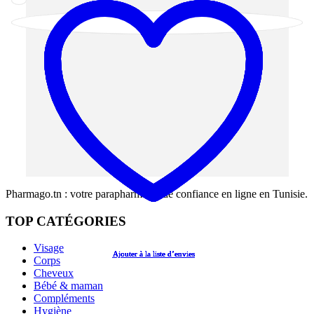
Pharmago.tn : votre parapharmacie de confiance en ligne en Tunisie.
TOP CATÉGORIES
Visage
Ajouter à la liste d’envies
Ajouter à la liste d’envies
Ajouter à la liste d’envies
Ajouter à la liste d’envies
Ajouter à la liste d’envies
Corps
Cheveux
Bébé & maman
Compléments
Hygiène