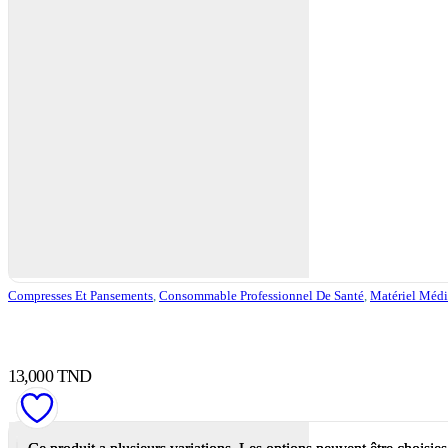
Compresses Et Pansements
,
Consommable Professionnel De Santé
,
Matériel Médi
13,000
TND