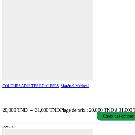
COUCHES ADULTES ET ALESES
,
Matériel Médical
20,000
TND
–
31,000
TND
Plage de prix : 20,000 TND à 31,000
Choix des options
Spécial