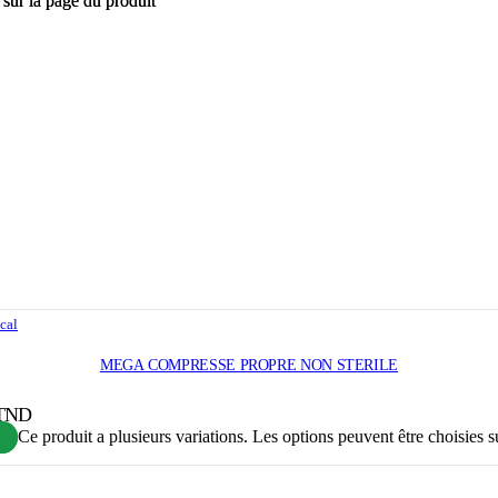
 sur la page du produit
 sur la page du produit
cal
MEGA COMPRESSE PROPRE NON STERILE
 TND
Ce produit a plusieurs variations. Les options peuvent être choisies s