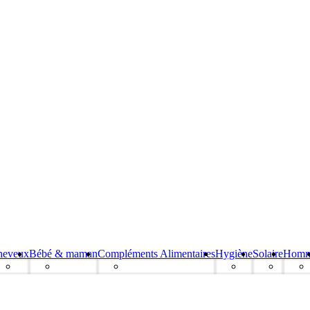
heveux
Bébé & maman
Compléments Alimentaires
Hygiène
Solaire
Hom