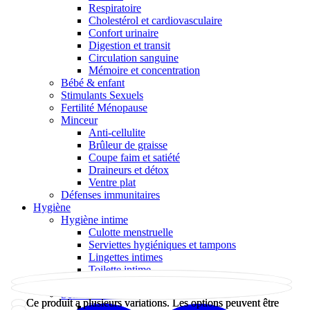
Respiratoire
Cholestérol et cardiovasculaire
Confort urinaire
Digestion et transit
Circulation sanguine
Mémoire et concentration
Bébé & enfant
Stimulants Sexuels
Fertilité Ménopause
Minceur
Anti-cellulite
Brûleur de graisse
Coupe faim et satiété
Draineurs et détox
Ventre plat
Défenses immunitaires
Hygiène
Hygiène intime
Culotte menstruelle
Serviettes hygiéniques et tampons
Lingettes intimes
Toilette intime
Protège-slip
Soins buccodentaires
Ce produit a plusieurs variations. Les options peuvent être
Ce produit a plusieurs variations. Les options peuvent être
Haleine