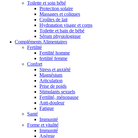
Toilette et soin bébé
Protection solaire
Massages et coliques
Croûtes de lait
Hydratation visage et corps
Toilette et bain de bébé
Sérum physiologique
Compléments Alimentaires
Fertilité
Fertilité homme
fertilité femme
Confort
Stress et anxiété
Magnésium
Articulation
Prise de poids
Stimulants sexuels
Fertilité, ménopause
Anti-douleur
Fatigue
Santé
Immunité
Forme et vitalité
Immunité
Anémie