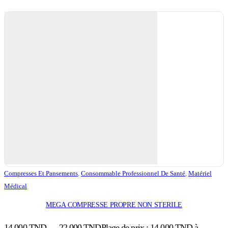
Compresses Et Pansements
,
Consommable Professionnel De Santé
,
Matériel
Médical
MEGA COMPRESSE PROPRE NON STERILE
14,000
TND
–
22,000
TND
Plage de prix : 14,000 TND à