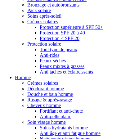
Bronzage et autobronzants
Pack solaire
Soins après-soleil
Crèmes solaires
Protection supérieure à SPF 50+
Protection SPF 20 à 49
Protection < SPF 20
Protection solaire
Tout type de peaux
Anti-rides
Peaux sèches
Peaux mixtes à grasses
Anti taches et éclaircissants
Homme
Crèmes solaires
Déodorant homme
Douche et bain homme
Rasage & après-rasage
Cheveux homme
Fortifiant et anti-chute
Anti-pelliculaire
Soin visage homme
Soins hydratants homme
Anti-âge et anti-fatigue homme
Nettoyants visage homme