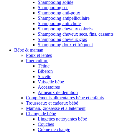
Shampooing solide
Shampooing sec
Shampooing anti-poux
Shampooing antipelliculaire
Shampooing anti-chute
Shampooing cheveux colorés
Shampooing cheveux secs, fins, cassants
Shampooing cheveux gras
Shampooing doux et fréquent
Bébé & maman
Poux et lentes
Puériculture
Tétine
Biberon
Sucette
Vaisselle bébé
Accessoires
Anneaux de dentition
Compléments alimentaires bébé et enfants
Trousseaux et cadeaux bébé
Maman, grossesse et allaitement
Change de bébé
Lingettes nettoyantes bébé
Couches
Crème de change