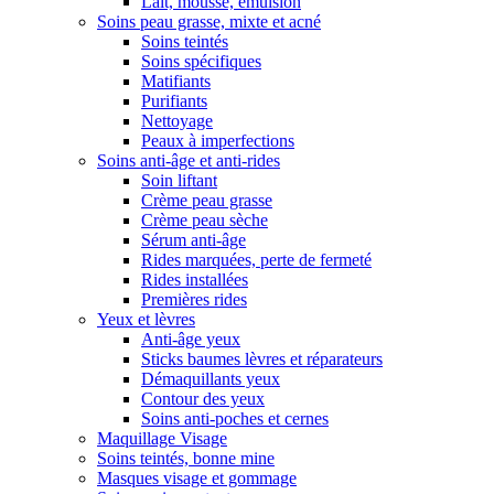
Lait, mousse, émulsion
Soins peau grasse, mixte et acné
Soins teintés
Soins spécifiques
Matifiants
Purifiants
Nettoyage
Peaux à imperfections
Soins anti-âge et anti-rides
Soin liftant
Crème peau grasse
Crème peau sèche
Sérum anti-âge
Rides marquées, perte de fermeté
Rides installées
Premières rides
Yeux et lèvres
Anti-âge yeux
Sticks baumes lèvres et réparateurs
Démaquillants yeux
Contour des yeux
Soins anti-poches et cernes
Maquillage Visage
Soins teintés, bonne mine
Masques visage et gommage