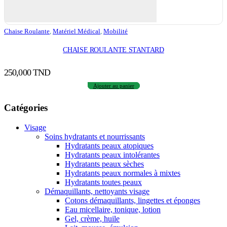
Chaise Roulante
,
Matériel Médical
,
Mobilité
CHAISE ROULANTE STANTARD
250,000
TND
Ajouter au panier
Catégories
Visage
Soins hydratants et nourrissants
Hydratants peaux atopiques
Hydratants peaux intolérantes
Hydratants peaux sèches
Hydratants peaux normales à mixtes
Hydratants toutes peaux
Démaquillants, nettoyants visage
Cotons démaquillants, lingettes et éponges
Eau micellaire, tonique, lotion
Gel, crème, huile