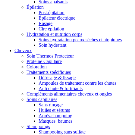
Soins apaisants
Épilation
Post-épilation
Épilateur électrique
Rasage
Cire épilation
Hydratation et nutrition corps
Soins hydratation peaux sèches et atopiques
Soin hydratant
Cheveux
Soin Thermos Protecteur
Proteine Capillaire
Coloration
Traitements spécifiques
Défrisage & lissage
Ampoules de traitement contre les chutes
Anti chute & fortifiants
Compléments alimentaires cheveux et ongles
Soins capillaires
Sans rinçage
Huiles et sérums
Après-shampoing
Masques, baumes
Shampoings
Shampooing sans sulfate