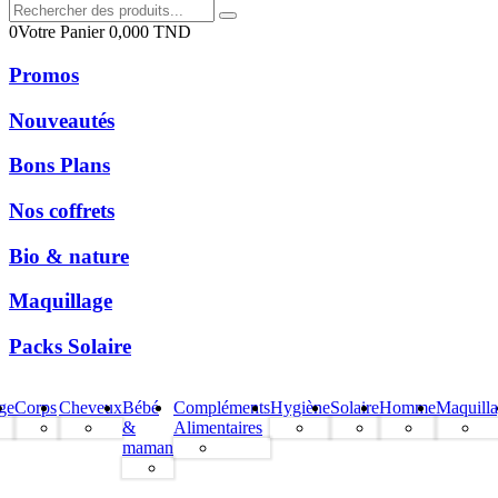
0
Votre Panier
0,000
TND
Promos
Nouveautés
Bons Plans
Nos coffrets
Bio & nature
Maquillage
Packs Solaire
ge
Corps
Cheveux
Bébé
Compléments
Hygiène
Solaire
Homme
Maquill
&
Alimentaires
maman