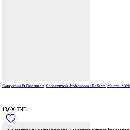
Compresses Et Pansements
,
Consommable Professionnel De Santé
,
Matériel Médi
13,000
TND