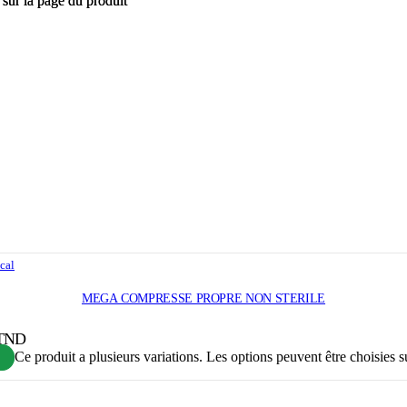
 sur la page du produit
 sur la page du produit
cal
MEGA COMPRESSE PROPRE NON STERILE
 TND
Ce produit a plusieurs variations. Les options peuvent être choisies s