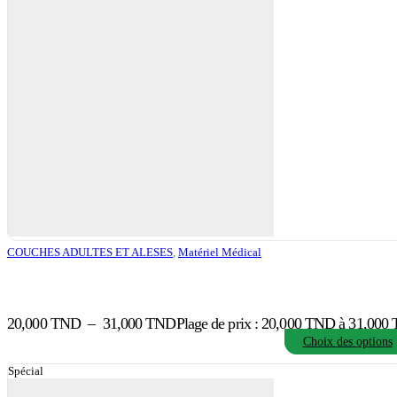
COUCHES ADULTES ET ALESES
,
Matériel Médical
20,000
TND
–
31,000
TND
Plage de prix : 20,000 TND à 31,000
Choix des options
Spécial