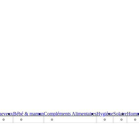
heveux
Bébé & maman
Compléments Alimentaires
Hygiène
Solaire
Hom