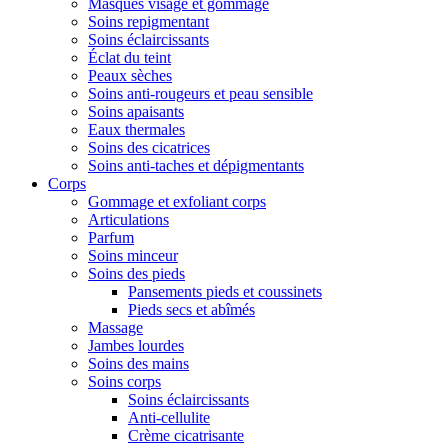
Masques visage et gommage
Soins repigmentant
Soins éclaircissants
Éclat du teint
Peaux sèches
Soins anti-rougeurs et peau sensible
Soins apaisants
Eaux thermales
Soins des cicatrices
Soins anti-taches et dépigmentants
Corps
Gommage et exfoliant corps
Articulations
Parfum
Soins minceur
Soins des pieds
Pansements pieds et coussinets
Pieds secs et abîmés
Massage
Jambes lourdes
Soins des mains
Soins corps
Soins éclaircissants
Anti-cellulite
Crème cicatrisante