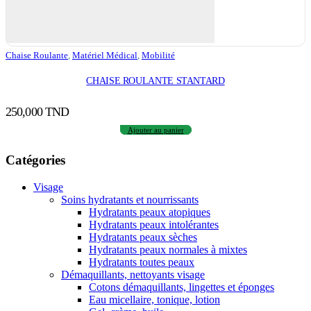
Chaise Roulante
,
Matériel Médical
,
Mobilité
CHAISE ROULANTE STANTARD
250,000
TND
Ajouter au panier
Catégories
Visage
Soins hydratants et nourrissants
Hydratants peaux atopiques
Hydratants peaux intolérantes
Hydratants peaux sèches
Hydratants peaux normales à mixtes
Hydratants toutes peaux
Démaquillants, nettoyants visage
Cotons démaquillants, lingettes et éponges
Eau micellaire, tonique, lotion