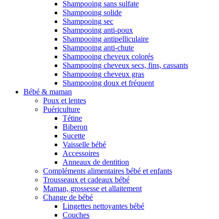
Shampooing sans sulfate
Shampooing solide
Shampooing sec
Shampooing anti-poux
Shampooing antipelliculaire
Shampooing anti-chute
Shampooing cheveux colorés
Shampooing cheveux secs, fins, cassants
Shampooing cheveux gras
Shampooing doux et fréquent
Bébé & maman
Poux et lentes
Puériculture
Tétine
Biberon
Sucette
Vaisselle bébé
Accessoires
Anneaux de dentition
Compléments alimentaires bébé et enfants
Trousseaux et cadeaux bébé
Maman, grossesse et allaitement
Change de bébé
Lingettes nettoyantes bébé
Couches