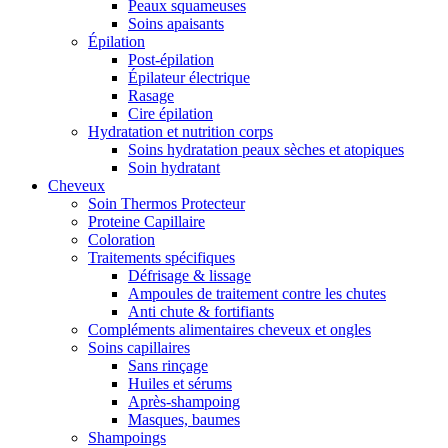
Peaux squameuses
Soins apaisants
Épilation
Post-épilation
Épilateur électrique
Rasage
Cire épilation
Hydratation et nutrition corps
Soins hydratation peaux sèches et atopiques
Soin hydratant
Cheveux
Soin Thermos Protecteur
Proteine Capillaire
Coloration
Traitements spécifiques
Défrisage & lissage
Ampoules de traitement contre les chutes
Anti chute & fortifiants
Compléments alimentaires cheveux et ongles
Soins capillaires
Sans rinçage
Huiles et sérums
Après-shampoing
Masques, baumes
Shampoings