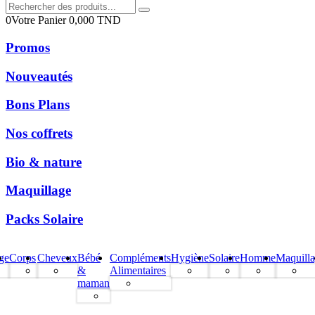
0
Votre Panier
0,000
TND
Promos
Nouveautés
Bons Plans
Nos coffrets
Bio & nature
Maquillage
Packs Solaire
ge
Corps
Cheveux
Bébé
Compléments
Hygiène
Solaire
Homme
Maquill
&
Alimentaires
maman