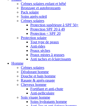
Crèmes solaires enfant et bébé
Bronzage et autobronzants
Pack solaire
Soins après-soleil
Crèmes solaires
Protection supérieure à SPF 50+
Protection SPF 20 à 49
Protection < SPF 20
Protection solaire
Tout type de peaux
Anti-rides
Peaux sèches
Peaux mixtes à grasses
Anti taches et éclaircissants
Homme
Crèmes solaires
Déodorant homme
Douche et bain homme
Rasage & après-rasage
Cheveux homme
Fortifiant et anti-chute
Anti-pelliculaire
Soin visage homme
Soins hydratants homme
Anti-âge et anti-fatigue homme