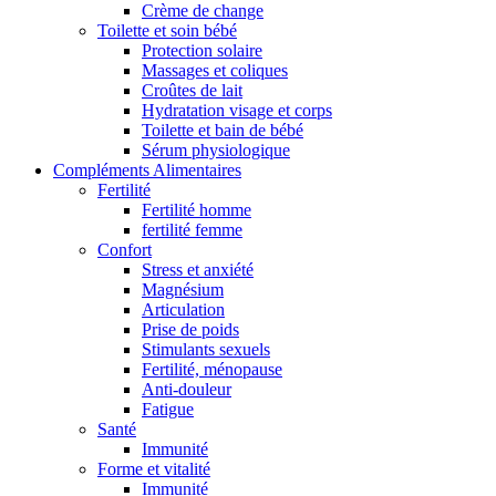
Crème de change
Toilette et soin bébé
Protection solaire
Massages et coliques
Croûtes de lait
Hydratation visage et corps
Toilette et bain de bébé
Sérum physiologique
Compléments Alimentaires
Fertilité
Fertilité homme
fertilité femme
Confort
Stress et anxiété
Magnésium
Articulation
Prise de poids
Stimulants sexuels
Fertilité, ménopause
Anti-douleur
Fatigue
Santé
Immunité
Forme et vitalité
Immunité