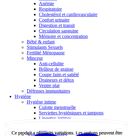
Anémie
Respiratoire
Cholestérol et cardiovasculaire
Confort urinaire
Digestion et transit
Circulation sanguine
Mémoire et concentration
Bébé & enfant
Stimulants Sexuels
Fertilité Ménopause
Minceur
Anti-cellulite
Brûleur de graisse
Coupe faim et satiété
Draineurs et détox
Ventre plat
Défenses immunitaires
Hygiène
Hygiène intime
Culotte menstruelle
Serviettes hygiéniques et tampons
Lingettes intimes
Toilette intime
Protège-slip
Ce produit a plusieurs variations. Les options peuvent être
Ce produit a plusieurs variations. Les options peuvent être
Soins buccodentaires