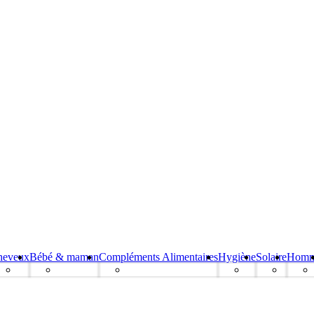
heveux
Bébé & maman
Compléments Alimentaires
Hygiène
Solaire
Hom