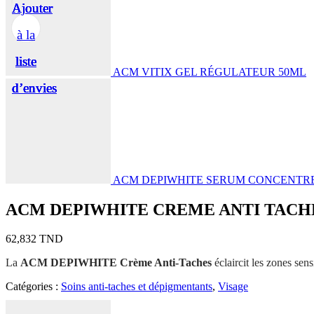
Ajouter
Ajouter
Ajouter
Ajouter
Ajouter
à la
à la
à la
à la
à la
liste
liste
liste
liste
liste
ACM VITIX GEL RÉGULATEUR 50ML
d’envies
d’envies
d’envies
d’envies
d’envies
ACM DEPIWHITE SERUM CONCENTRE 
ACM DEPIWHITE CREME ANTI TACHE
62,832
TND
La
ACM DEPIWHITE Crème Anti-Taches
éclaircit les zones sens
Catégories :
Soins anti-taches et dépigmentants
,
Visage