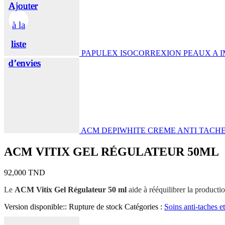
Ajouter
Ajouter
Ajouter
Ajouter
Ajouter
à la
à la
à la
à la
à la
liste
liste
liste
liste
liste
PAPULEX ISOCORREXION PEAUX A I
d’envies
d’envies
d’envies
d’envies
d’envies
ACM DEPIWHITE CREME ANTI TACHES
ACM VITIX GEL RÉGULATEUR 50ML
92,000
TND
Le
ACM Vitix Gel Régulateur 50 ml
aide à rééquilibrer la productio
Version disponible::
Rupture de stock
Catégories :
Soins anti-taches e