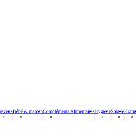
heveux
Bébé & maman
Compléments Alimentaires
Hygiène
Solaire
Hom