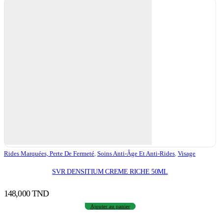
Rides Marquées, Perte De Fermeté
,
Soins Anti-Âge Et Anti-Rides
,
Visage
SVR DENSITIUM CREME RICHE 50ML
148,000
TND
Ajouter au panier