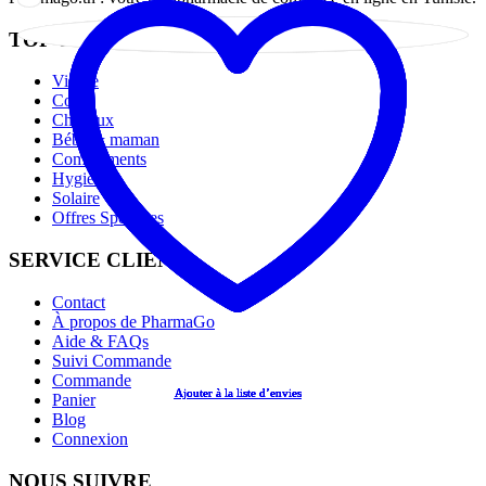
TOP CATÉGORIES
Visage
Corps
Cheveux
Bébé & maman
Compléments
Hygiène
Solaire
Offres Spéciales
SERVICE CLIENT
Contact
À propos de PharmaGo
Aide & FAQs
Suivi Commande
Commande
Ajouter à la liste d’envies
Ajouter à la liste d’envies
Ajouter à la liste d’envies
Ajouter à la liste d’envies
Ajouter à la liste d’envies
Panier
Blog
Connexion
NOUS SUIVRE