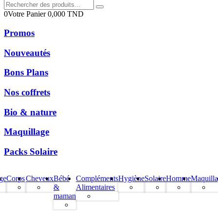
0
Votre Panier
0,000
TND
Promos
Nouveautés
Bons Plans
Nos coffrets
Bio & nature
Maquillage
Packs Solaire
ge
Corps
Cheveux
Bébé
Compléments
Hygiène
Solaire
Homme
Maquill
&
Alimentaires
maman