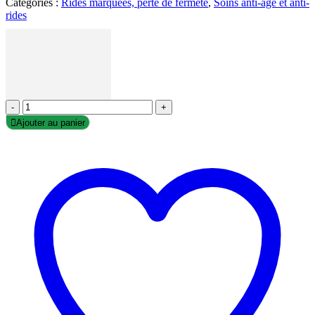
Catégories :
Rides marquées, perte de fermeté
,
Soins anti-âge et anti-
rides
-
+
Ajouter au panier