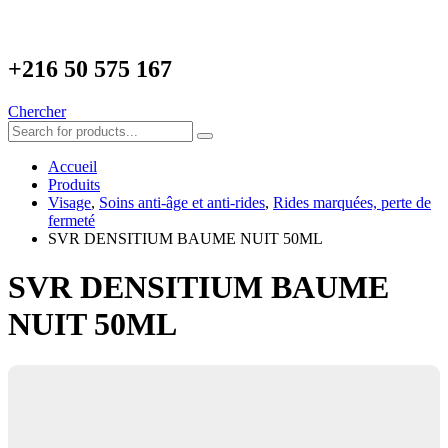
+216
50 575 167
Chercher
Accueil
Produits
Visage
,
Soins anti-âge et anti-rides
,
Rides marquées, perte de
fermeté
SVR DENSITIUM BAUME NUIT 50ML
SVR DENSITIUM BAUME
NUIT 50ML