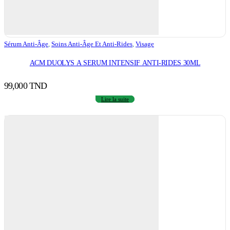
Sérum Anti-Âge
,
Soins Anti-Âge Et Anti-Rides
,
Visage
ACM DUOLYS A SERUM INTENSIF ANTI-RIDES 30ML
99,000
TND
Lire la suite