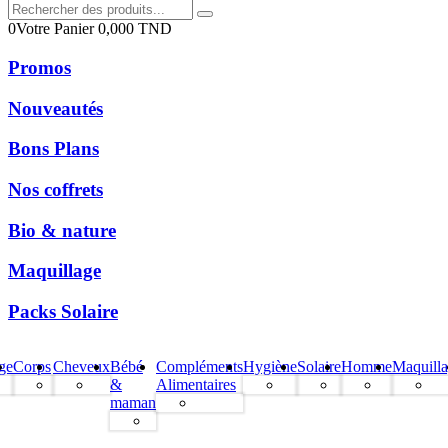
0
Votre Panier
0,000
TND
Promos
Nouveautés
Bons Plans
Nos coffrets
Bio & nature
Maquillage
Packs Solaire
ge
Corps
Cheveux
Bébé
Compléments
Hygiène
Solaire
Homme
Maquill
&
Alimentaires
maman