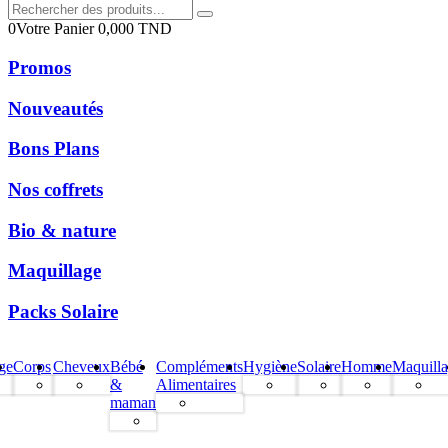
0
Votre Panier
0,000
TND
Promos
Nouveautés
Bons Plans
Nos coffrets
Bio & nature
Maquillage
Packs Solaire
ge
Corps
Cheveux
Bébé
Compléments
Hygiène
Solaire
Homme
Maquill
&
Alimentaires
maman