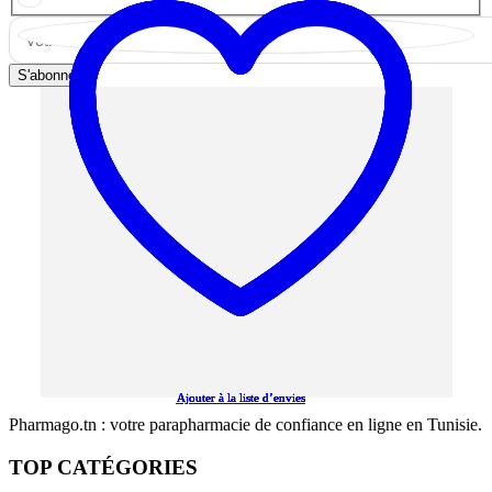
S'abonner
Ajouter à la liste d’envies
Ajouter à la liste d’envies
Ajouter à la liste d’envies
Ajouter à la liste d’envies
Ajouter à la liste d’envies
Pharmago.tn : votre parapharmacie de confiance en ligne en Tunisie.
TOP CATÉGORIES