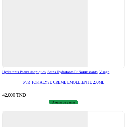
Hydratants Peaux Atopiques
,
Soins Hydratants Et Nourrissants
,
Visage
SVR TOPIALYSE CREME EMOLLIENTE 200ML
42,000
TND
Ajouter au panier