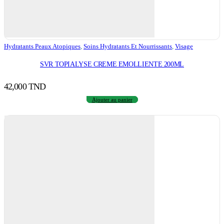
Hydratants Peaux Atopiques
,
Soins Hydratants Et Nourrissants
,
Visage
SVR TOPIALYSE CREME EMOLLIENTE 200ML
42,000
TND
Ajouter au panier