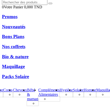
0
Votre Panier
0,000
TND
Promos
Nouveautés
Bons Plans
Nos coffrets
Bio & nature
Maquillage
Packs Solaire
ge
Corps
Cheveux
Bébé
Compléments
Hygiène
Solaire
Homme
Maquill
&
Alimentaires
maman