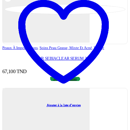
Peaux À Imperfections
,
Soins Peau Grasse, Mixte Et Acné
,
Visage
SVR SEBIACLEAR SERUM 30 ml
67,100
TND
Ajouter au panier
Ajouter à la liste d’envies
Ajouter à la liste d’envies
Ajouter à la liste d’envies
Ajouter à la liste d’envies
Ajouter à la liste d’envies