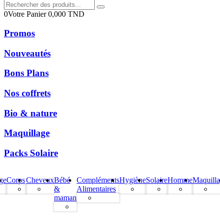
0
Votre Panier
0,000
TND
Promos
Nouveautés
Bons Plans
Nos coffrets
Bio & nature
Maquillage
Packs Solaire
ge
Corps
Cheveux
Bébé
Compléments
Hygiène
Solaire
Homme
Maquill
&
Alimentaires
maman