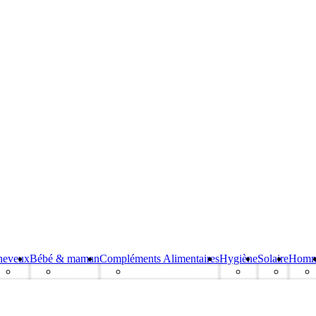
heveux
Bébé & maman
Compléments Alimentaires
Hygiène
Solaire
Hom