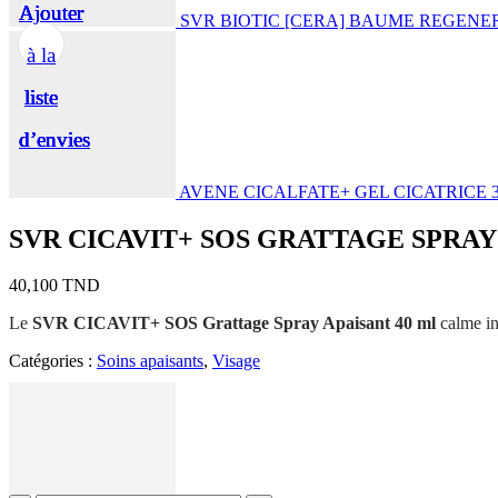
Ajouter
Ajouter
Ajouter
Ajouter
Ajouter
SVR BIOTIC [CERA] BAUME REGEN
à la
à la
à la
à la
à la
liste
liste
liste
liste
liste
d’envies
d’envies
d’envies
d’envies
d’envies
AVENE CICALFATE+ GEL CICATRICE 
SVR CICAVIT+ SOS GRATTAGE SPRAY
40,100
TND
Le
SVR CICAVIT+ SOS Grattage Spray Apaisant 40 ml
calme ins
Catégories :
Soins apaisants
,
Visage