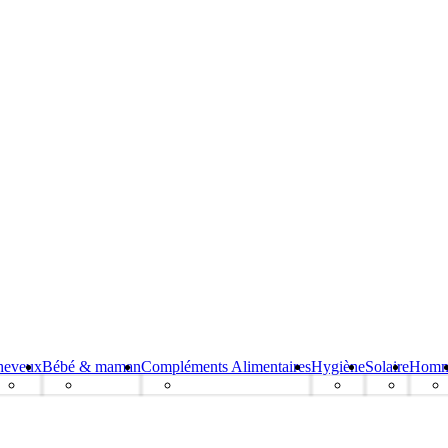
heveux
Bébé & maman
Compléments Alimentaires
Hygiène
Solaire
Hom