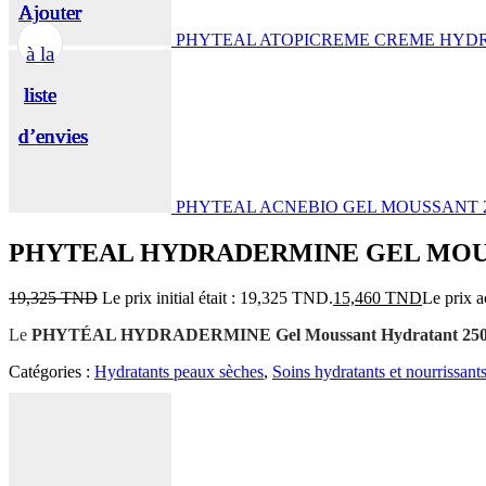
Ajouter
Ajouter
Ajouter
Ajouter
Ajouter
PHYTEAL ATOPICREME CREME HYD
à la
à la
à la
à la
à la
liste
liste
liste
liste
liste
d’envies
d’envies
d’envies
d’envies
d’envies
PHYTEAL ACNEBIO GEL MOUSSANT 
PHYTEAL HYDRADERMINE GEL MOU
19,325
TND
Le prix initial était : 19,325 TND.
15,460
TND
Le prix a
Le
PHYTÉAL HYDRADERMINE Gel Moussant Hydratant 250
Catégories :
Hydratants peaux sèches
,
Soins hydratants et nourrissant