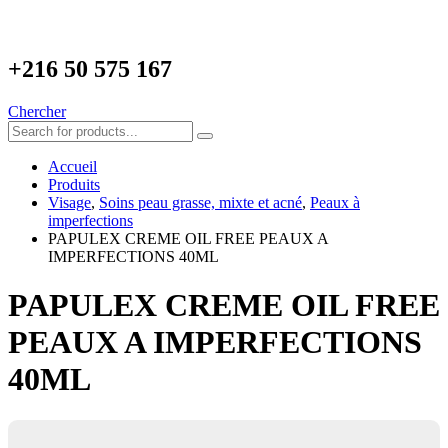
+216
50 575 167
Chercher
Accueil
Produits
Visage
,
Soins peau grasse, mixte et acné
,
Peaux à
imperfections
PAPULEX CREME OIL FREE PEAUX A
IMPERFECTIONS 40ML
PAPULEX CREME OIL FREE
PEAUX A IMPERFECTIONS
40ML