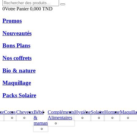
0
Votre Panier
0,000
TND
Promos
Nouveautés
Bons Plans
Nos coffrets
Bio & nature
Maquillage
Packs Solaire
ge
Corps
Cheveux
Bébé
Compléments
Hygiène
Solaire
Homme
Maquill
&
Alimentaires
maman