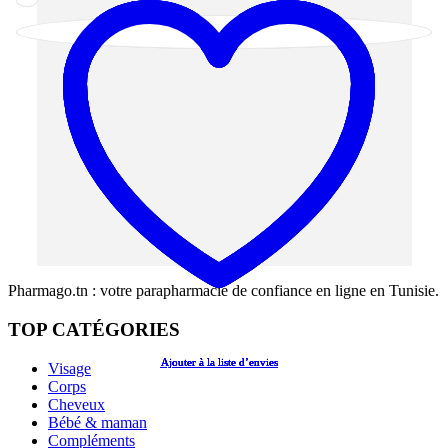
Pharmago.tn : votre parapharmacie de confiance en ligne en Tunisie.
TOP CATÉGORIES
Ajouter à la liste d’envies
Ajouter à la liste d’envies
Ajouter à la liste d’envies
Ajouter à la liste d’envies
Ajouter à la liste d’envies
Visage
Corps
Cheveux
Bébé & maman
Compléments