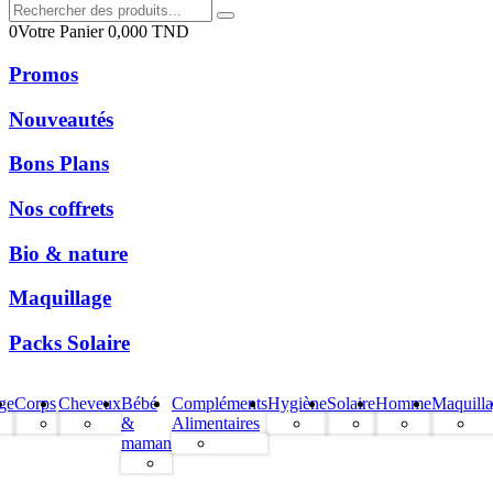
0
Votre Panier
0,000
TND
Promos
Nouveautés
Bons Plans
Nos coffrets
Bio & nature
Maquillage
Packs Solaire
ge
Corps
Cheveux
Bébé
Compléments
Hygiène
Solaire
Homme
Maquill
&
Alimentaires
maman