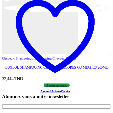
Cheveux
,
Shampoings
,
Shampooing Cheveux Colorés
LUXEOL SHAMPOOING CHEVEUX COLORES OU MECHES 200ML
32,444
TND
Ajouter au panier
Ajouter à la liste d’envies
Ajouter à la liste d’envies
Ajouter à la liste d’envies
Ajouter à la liste d’envies
Ajouter à la liste d’envies
Abonnez-vous à notre newsletter