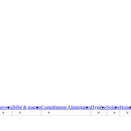
heveux
Bébé & maman
Compléments Alimentaires
Hygiène
Solaire
Hom