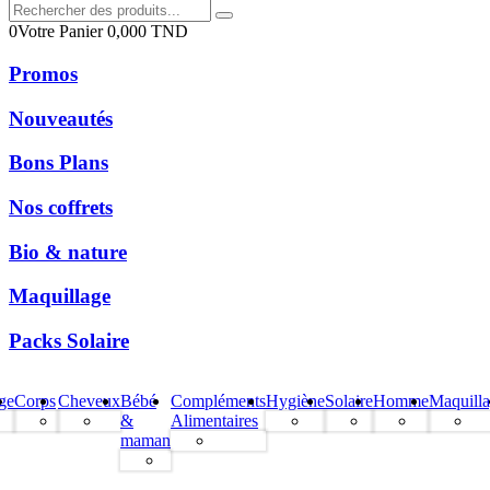
0
Votre Panier
0,000
TND
Promos
Nouveautés
Bons Plans
Nos coffrets
Bio & nature
Maquillage
Packs Solaire
ge
Corps
Cheveux
Bébé
Compléments
Hygiène
Solaire
Homme
Maquill
&
Alimentaires
maman