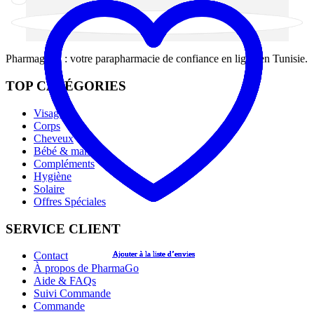
Pharmago.tn : votre parapharmacie de confiance en ligne en Tunisie.
TOP CATÉGORIES
Visage
Corps
Cheveux
Bébé & maman
Compléments
Hygiène
Solaire
Offres Spéciales
SERVICE CLIENT
Ajouter à la liste d’envies
Ajouter à la liste d’envies
Ajouter à la liste d’envies
Ajouter à la liste d’envies
Ajouter à la liste d’envies
Contact
À propos de PharmaGo
Aide & FAQs
Suivi Commande
Commande