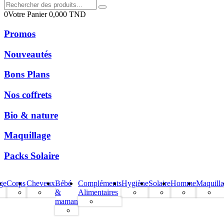
0
Votre Panier
0,000
TND
Promos
Nouveautés
Bons Plans
Nos coffrets
Bio & nature
Maquillage
Packs Solaire
ge
Corps
Cheveux
Bébé
Compléments
Hygiène
Solaire
Homme
Maquill
&
Alimentaires
maman