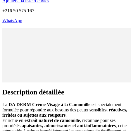
Ajouter à la liste d’envies
+216 50 575 167
WhatsApp
Description détaillée
La
DA DERM Crème Visage à la Camomille
est spécialement
formulée pour répondre aux besoins des peaux
sensibles, réactives,
irritées ou sujettes aux rougeurs
.
Enrichie en
extrait naturel de camomille
, reconnue pour ses
propriétés
apaisantes, adoucissantes et anti-inflammatoires
, cette
crème aide à calmer immédiatement les sensations de tiraillement et