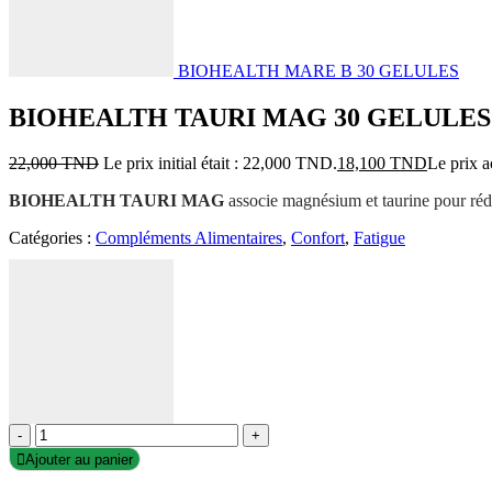
BIOHEALTH MARE B 30 GELULES
BIOHEALTH TAURI MAG 30 GELULES
22,000
TND
Le prix initial était : 22,000 TND.
18,100
TND
Le prix a
BIOHEALTH TAURI MAG
associe magnésium et taurine pour rédui
Catégories :
Compléments Alimentaires
,
Confort
,
Fatigue
-
+
Ajouter au panier