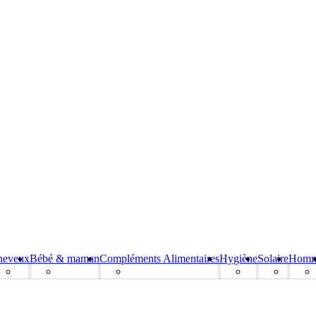
heveux
Bébé & maman
Compléments Alimentaires
Hygiène
Solaire
Hom