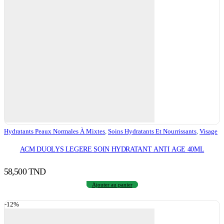
Hydratants Peaux Normales À Mixtes
,
Soins Hydratants Et Nourrissants
,
Visage
ACM DUOLYS LEGERE SOIN HYDRATANT ANTI AGE 40ML
58,500
TND
Ajouter au panier
-12%