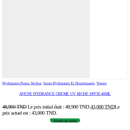
Hydratants Peaux Sèches
,
Soins Hydratants Et Nourrissants
,
Visage
AVENE HYDRANCE CREME UV RICHE SPF30 40ML
48,900
TND
Le prix initial était : 48,900 TND.
43,000
TND
Le
prix actuel est : 43,000 TND.
Ajouter au panier