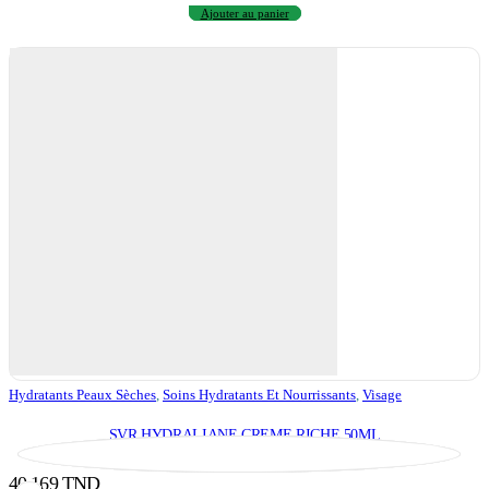
Ajouter au panier
Hydratants Peaux Sèches
,
Soins Hydratants Et Nourrissants
,
Visage
SVR HYDRALIANE CREME RICHE 50ML
40,169
TND