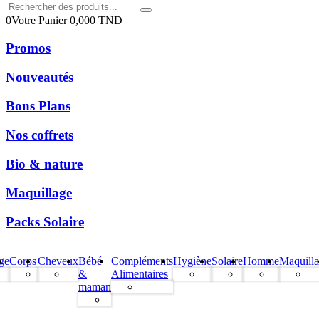
0
Votre Panier
0,000
TND
Promos
Nouveautés
Bons Plans
Nos coffrets
Bio & nature
Maquillage
Packs Solaire
ge
Corps
Cheveux
Bébé
Compléments
Hygiène
Solaire
Homme
Maquill
&
Alimentaires
maman