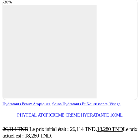
-30%
Hydratants Peaux Atopiques
,
Soins Hydratants Et Nourrissants
,
Visage
PHYTEAL ATOPICREME CREME HYDRATANTE 100ML
26,114
TND
Le prix initial était : 26,114 TND.
18,280
TND
Le prix
actuel est : 18,280 TND.