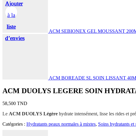
Ajouter
Ajouter
Ajouter
Ajouter
Ajouter
à la
à la
à la
à la
à la
liste
liste
liste
liste
liste
ACM SEBIONEX GEL MOUSSANT 200
d’envies
d’envies
d’envies
d’envies
d’envies
ACM BOREADE SL SOIN LISSANT 40
ACM DUOLYS LEGERE SOIN HYDRAT
58,500
TND
Le
ACM DUOLYS Légère
hydrate intensément, lisse les rides et pr
Catégories :
Hydratants peaux normales à mixtes
,
Soins hydratants et 