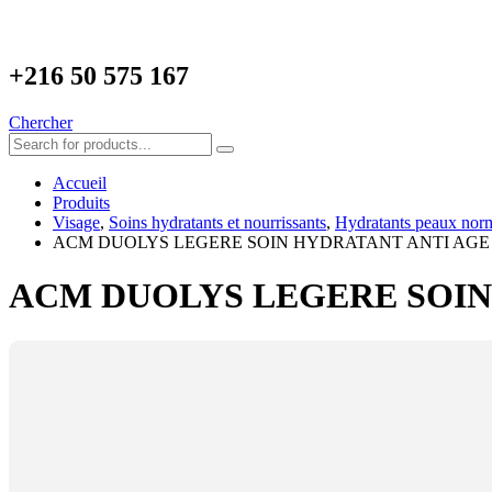
+216
50 575 167
Chercher
Accueil
Produits
Visage
,
Soins hydratants et nourrissants
,
Hydratants peaux norm
ACM DUOLYS LEGERE SOIN HYDRATANT ANTI AGE
ACM DUOLYS LEGERE SOIN