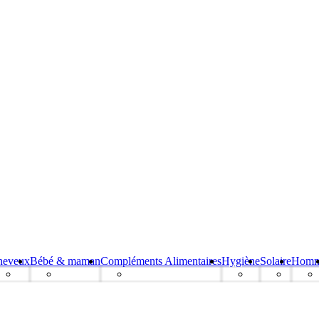
heveux
Bébé & maman
Compléments Alimentaires
Hygiène
Solaire
Hom