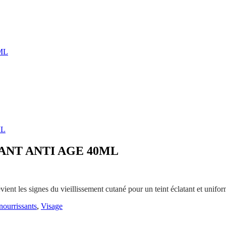
ML
ML
ANT ANTI AGE 40ML
évient les signes du vieillissement cutané pour un teint éclatant et unifor
nourrissants
,
Visage