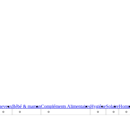
heveux
Bébé & maman
Compléments Alimentaires
Hygiène
Solaire
Hom