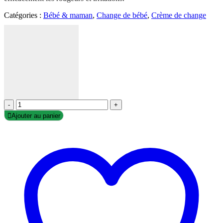
Catégories :
Bébé & maman
,
Change de bébé
,
Crème de change
-
+
Ajouter au panier