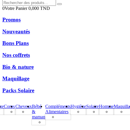
0
Votre Panier
0,000
TND
Promos
Nouveautés
Bons Plans
Nos coffrets
Bio & nature
Maquillage
Packs Solaire
ge
Corps
Cheveux
Bébé
Compléments
Hygiène
Solaire
Homme
Maquill
&
Alimentaires
maman