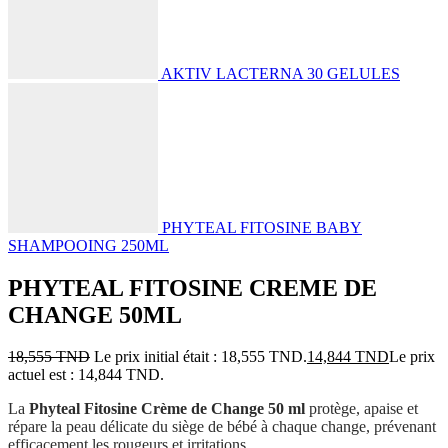
AKTIV LACTERNA 30 GELULES
PHYTEAL FITOSINE BABY
SHAMPOOING 250ML
PHYTEAL FITOSINE CREME DE
CHANGE 50ML
18,555
TND
Le prix initial était : 18,555 TND.
14,844
TND
Le prix
actuel est : 14,844 TND.
La
Phyteal Fitosine Crème de Change 50 ml
protège, apaise et
répare la peau délicate du siège de bébé à chaque change, prévenant
efficacement les rougeurs et irritations.