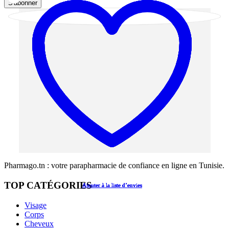
S'abonner
Pharmago.tn : votre parapharmacie de confiance en ligne en Tunisie.
TOP CATÉGORIES
Ajouter à la liste d’envies
Ajouter à la liste d’envies
Ajouter à la liste d’envies
Ajouter à la liste d’envies
Ajouter à la liste d’envies
Visage
Corps
Cheveux