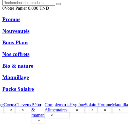
0
Votre Panier
0,000
TND
Promos
Nouveautés
Bons Plans
Nos coffrets
Bio & nature
Maquillage
Packs Solaire
ge
Corps
Cheveux
Bébé
Compléments
Hygiène
Solaire
Homme
Maquill
&
Alimentaires
maman