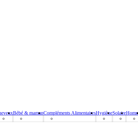
heveux
Bébé & maman
Compléments Alimentaires
Hygiène
Solaire
Hom