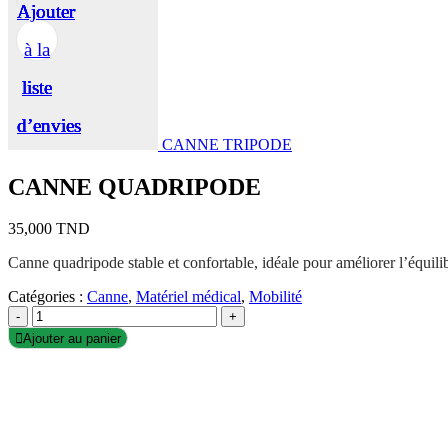
Ajouter
Ajouter
Ajouter
Ajouter
Ajouter
à la
à la
à la
à la
à la
liste
liste
liste
liste
liste
d’envies
d’envies
d’envies
d’envies
d’envies
CANNE TRIPODE
CANNE QUADRIPODE
35,000
TND
Canne quadripode stable et confortable, idéale pour améliorer l’équilibr
Catégories :
Canne
,
Matériel médical
,
Mobilité
-
+
Ajouter au panier