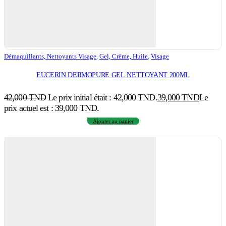
Démaquillants, Nettoyants Visage
,
Gel, Crème, Huile
,
Visage
EUCERIN DERMOPURE GEL NETTOYANT 200ML
42,000
TND
Le prix initial était : 42,000 TND.
39,000
TND
Le
prix actuel est : 39,000 TND.
Ajouter au panier