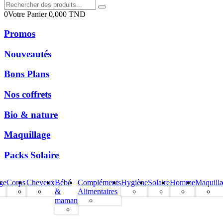
0
Votre Panier
0,000
TND
Promos
Nouveautés
Bons Plans
Nos coffrets
Bio & nature
Maquillage
Packs Solaire
ge
Corps
Cheveux
Bébé
Compléments
Hygiène
Solaire
Homme
Maquill
&
Alimentaires
maman