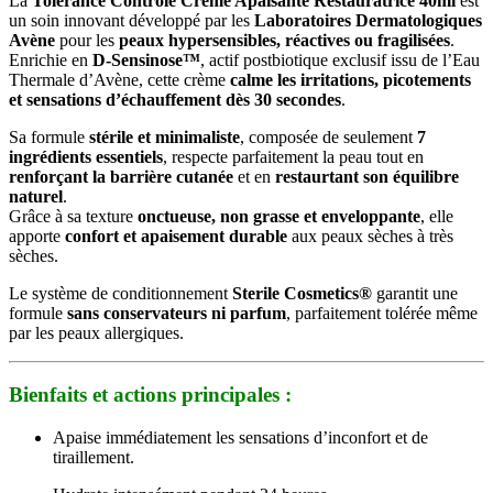
La
Tolérance Contrôle Crème Apaisante Restauratrice 40ml
est
un soin innovant développé par les
Laboratoires Dermatologiques
Avène
pour les
peaux hypersensibles, réactives ou fragilisées
.
Enrichie en
D-Sensinose™
, actif postbiotique exclusif issu de l’Eau
Thermale d’Avène, cette crème
calme les irritations, picotements
et sensations d’échauffement dès 30 secondes
.
Sa formule
stérile et minimaliste
, composée de seulement
7
ingrédients essentiels
, respecte parfaitement la peau tout en
renforçant la barrière cutanée
et en
restaurtant son équilibre
naturel
.
Grâce à sa texture
onctueuse, non grasse et enveloppante
, elle
apporte
confort et apaisement durable
aux peaux sèches à très
sèches.
Le système de conditionnement
Sterile Cosmetics®
garantit une
formule
sans conservateurs ni parfum
, parfaitement tolérée même
par les peaux allergiques.
Bienfaits et actions principales :
Apaise immédiatement les sensations d’inconfort et de
tiraillement.