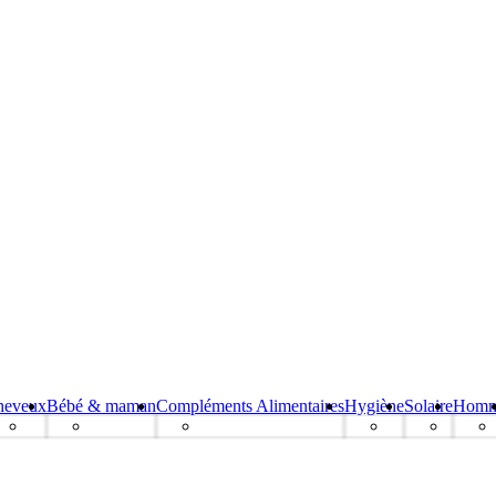
heveux
Bébé & maman
Compléments Alimentaires
Hygiène
Solaire
Hom