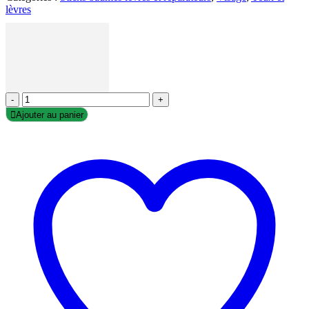
lèvres
-
+
Ajouter au panier