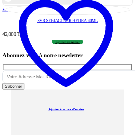
Soins Apaisants
,
Visage
SVR SEBIACLEAR HYDRA 40ML
42,000
TND
Ajouter au panier
Abonnez-vous à notre newsletter
S'abonner
Ajouter à la liste d’envies
Ajouter à la liste d’envies
Ajouter à la liste d’envies
Ajouter à la liste d’envies
Ajouter à la liste d’envies