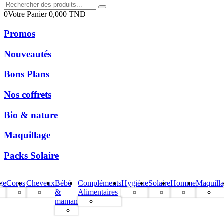
0
Votre Panier
0,000
TND
Promos
Nouveautés
Bons Plans
Nos coffrets
Bio & nature
Maquillage
Packs Solaire
ge
Corps
Cheveux
Bébé
Compléments
Hygiène
Solaire
Homme
Maquill
&
Alimentaires
maman