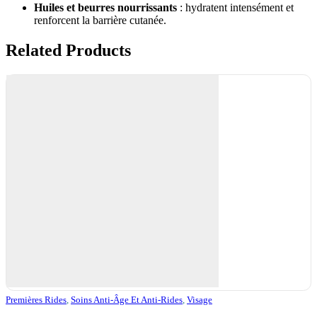
Huiles et beurres nourrissants
: hydratent intensément et
renforcent la barrière cutanée.
Related Products
Premières Rides
,
Soins Anti-Âge Et Anti-Rides
,
Visage