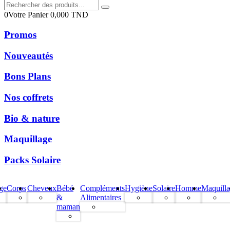
0
Votre Panier
0,000
TND
Promos
Nouveautés
Bons Plans
Nos coffrets
Bio & nature
Maquillage
Packs Solaire
ge
Corps
Cheveux
Bébé
Compléments
Hygiène
Solaire
Homme
Maquill
&
Alimentaires
maman