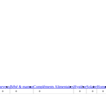
heveux
Bébé & maman
Compléments Alimentaires
Hygiène
Solaire
Hom