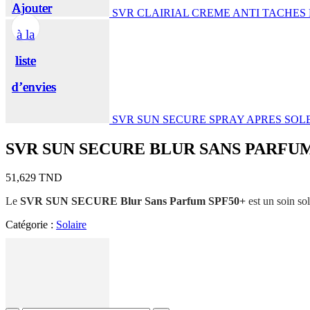
Ajouter
Ajouter
Ajouter
Ajouter
Ajouter
SVR CLAIRIAL CREME ANTI TACHES 
à la
à la
à la
à la
à la
liste
liste
liste
liste
liste
d’envies
d’envies
d’envies
d’envies
d’envies
SVR SUN SECURE SPRAY APRES SOLE
SVR SUN SECURE BLUR SANS PARFUM
51,629
TND
Le
SVR SUN SECURE Blur Sans Parfum SPF50+
est un soin sol
Catégorie :
Solaire