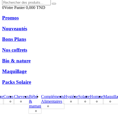
0
Votre Panier
0,000
TND
Promos
Nouveautés
Bons Plans
Nos coffrets
Bio & nature
Maquillage
Packs Solaire
ge
Corps
Cheveux
Bébé
Compléments
Hygiène
Solaire
Homme
Maquill
&
Alimentaires
maman