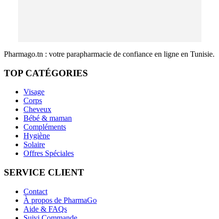
Pharmago.tn : votre parapharmacie de confiance en ligne en Tunisie.
TOP CATÉGORIES
Visage
Corps
Cheveux
Bébé & maman
Compléments
Hygiène
Solaire
Offres Spéciales
SERVICE CLIENT
Contact
À propos de PharmaGo
Aide & FAQs
Suivi Commande