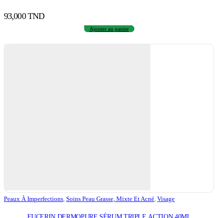
93,000
TND
Ajouter au panier
Peaux À Imperfections
,
Soins Peau Grasse, Mixte Et Acné
,
Visage
EUCERIN DERMOPURE SÉRUM TRIPLE ACTION 40ML