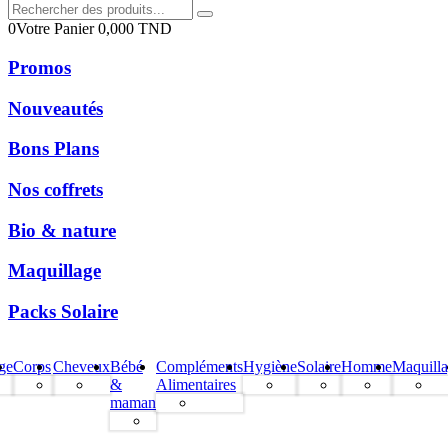
0
Votre Panier
0,000
TND
Promos
Nouveautés
Bons Plans
Nos coffrets
Bio & nature
Maquillage
Packs Solaire
ge
Corps
Cheveux
Bébé
Compléments
Hygiène
Solaire
Homme
Maquill
&
Alimentaires
maman