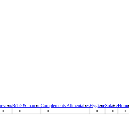
heveux
Bébé & maman
Compléments Alimentaires
Hygiène
Solaire
Hom