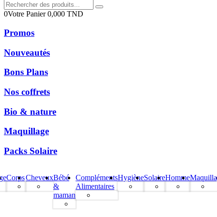
0
Votre Panier
0,000
TND
Promos
Nouveautés
Bons Plans
Nos coffrets
Bio & nature
Maquillage
Packs Solaire
ge
Corps
Cheveux
Bébé
Compléments
Hygiène
Solaire
Homme
Maquill
&
Alimentaires
maman