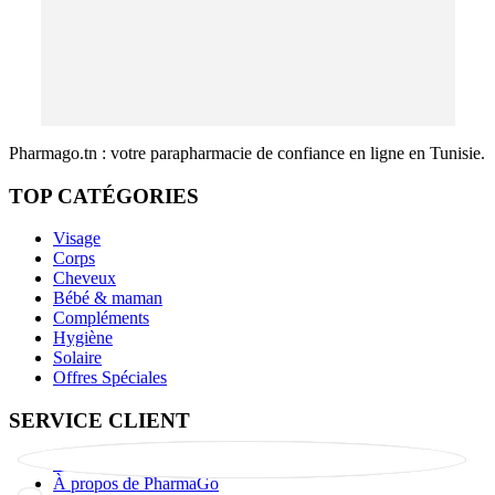
Pharmago.tn : votre parapharmacie de confiance en ligne en Tunisie.
TOP CATÉGORIES
Visage
Corps
Cheveux
Bébé & maman
Compléments
Hygiène
Solaire
Offres Spéciales
SERVICE CLIENT
Contact
À propos de PharmaGo