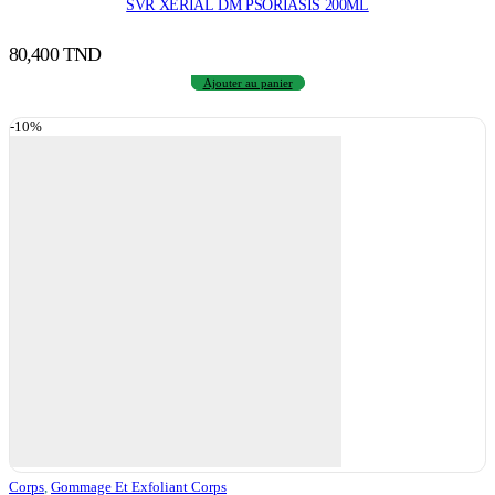
SVR XERIAL DM PSORIASIS 200ML
80,400
TND
Ajouter au panier
-10%
Corps
,
Gommage Et Exfoliant Corps