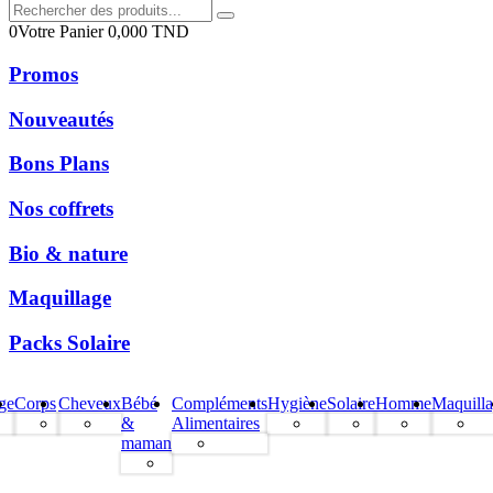
0
Votre Panier
0,000
TND
Promos
Nouveautés
Bons Plans
Nos coffrets
Bio & nature
Maquillage
Packs Solaire
ge
Corps
Cheveux
Bébé
Compléments
Hygiène
Solaire
Homme
Maquill
&
Alimentaires
maman