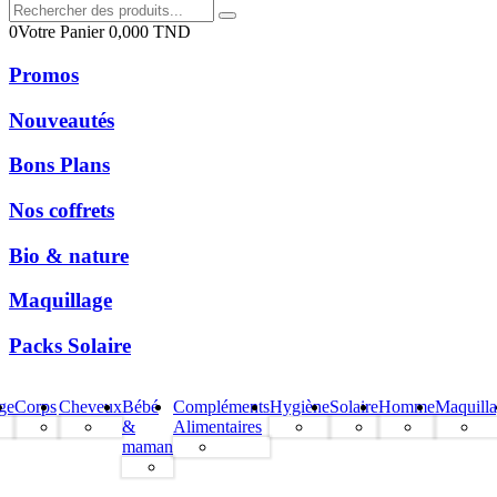
0
Votre Panier
0,000
TND
Promos
Nouveautés
Bons Plans
Nos coffrets
Bio & nature
Maquillage
Packs Solaire
ge
Corps
Cheveux
Bébé
Compléments
Hygiène
Solaire
Homme
Maquill
&
Alimentaires
maman