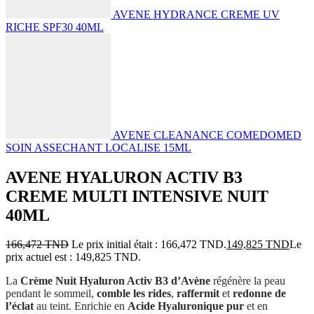
AVENE HYDRANCE CREME UV
RICHE SPF30 40ML
AVENE CLEANANCE COMEDOMED
SOIN ASSECHANT LOCALISE 15ML
AVENE HYALURON ACTIV B3
CREME MULTI INTENSIVE NUIT
40ML
166,472
TND
Le prix initial était : 166,472 TND.
149,825
TND
Le
prix actuel est : 149,825 TND.
La
Crème Nuit Hyaluron Activ B3 d’Avène
régénère la peau
pendant le sommeil,
comble les rides
,
raffermit
et
redonne de
l’éclat
au teint. Enrichie en
Acide Hyaluronique pur
et en