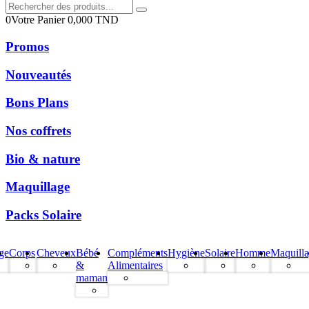
0
Votre Panier
0,000
TND
Promos
Nouveautés
Bons Plans
Nos coffrets
Bio & nature
Maquillage
Packs Solaire
ge
Corps
Cheveux
Bébé
Compléments
Hygiène
Solaire
Homme
Maquill
&
Alimentaires
maman