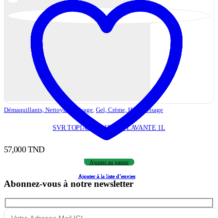
Démaquillants, Nettoyants Visage
,
Gel, Crème, Huile
,
Visage
SVR TOPIALYSE HUILE LAVANTE 1L
57,000
TND
Ajouter au panier
Ajouter à la liste d’envies
Ajouter à la liste d’envies
Ajouter à la liste d’envies
Ajouter à la liste d’envies
Ajouter à la liste d’envies
Abonnez-vous à notre newsletter