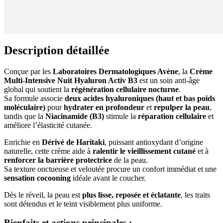
Description détaillée
Conçue par les
Laboratoires Dermatologiques Avène
, la
Crème
Multi-Intensive Nuit Hyaluron Activ B3
est un soin anti-âge
global qui soutient la
régénération cellulaire nocturne
.
Sa formule associe
deux acides hyaluroniques (haut et bas poids
moléculaire)
pour
hydrater en profondeur
et
repulper la peau
,
tandis que la
Niacinamide (B3)
stimule la
réparation cellulaire
et
améliore l’élasticité cutanée.
Enrichie en
Dérivé de Haritaki
, puissant antioxydant d’origine
naturelle, cette crème aide à
ralentir le vieillissement cutané
et à
renforcer la barrière protectrice
de la peau.
Sa texture onctueuse et veloutée procure un confort immédiat et une
sensation cocooning
idéale avant le coucher.
Dès le réveil, la peau est
plus lisse, reposée et éclatante
, les traits
sont détendus et le teint visiblement plus uniforme.
Bienfaits et actions principales :