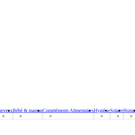
heveux
Bébé & maman
Compléments Alimentaires
Hygiène
Solaire
Hom