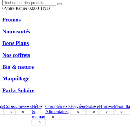
0
Votre Panier
0,000
TND
Promos
Nouveautés
Bons Plans
Nos coffrets
Bio & nature
Maquillage
Packs Solaire
ge
Corps
Cheveux
Bébé
Compléments
Hygiène
Solaire
Homme
Maquill
&
Alimentaires
maman