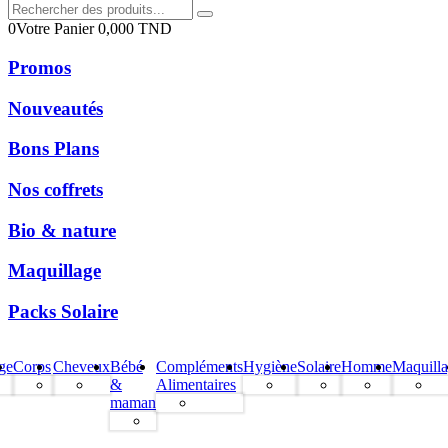
0
Votre Panier
0,000
TND
Promos
Nouveautés
Bons Plans
Nos coffrets
Bio & nature
Maquillage
Packs Solaire
ge
Corps
Cheveux
Bébé
Compléments
Hygiène
Solaire
Homme
Maquill
&
Alimentaires
maman