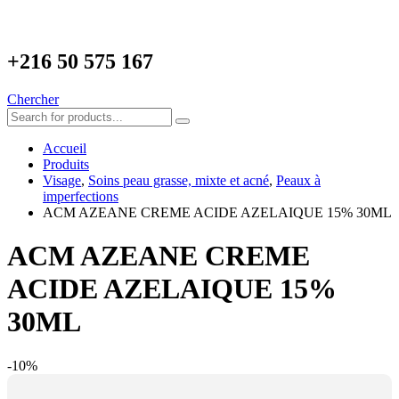
+216
50 575 167
Chercher
Accueil
Produits
Visage
,
Soins peau grasse, mixte et acné
,
Peaux à
imperfections
ACM AZEANE CREME ACIDE AZELAIQUE 15% 30ML
ACM AZEANE CREME
ACIDE AZELAIQUE 15%
30ML
-10%