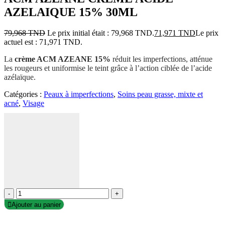
AZELAIQUE 15% 30ML
79,968
TND
Le prix initial était : 79,968 TND.
71,971
TND
Le prix
actuel est : 71,971 TND.
La
crème ACM AZEANE 15%
réduit les imperfections, atténue
les rougeurs et uniformise le teint grâce à l’action ciblée de l’acide
azélaïque.
Catégories :
Peaux à imperfections
,
Soins peau grasse, mixte et
acné
,
Visage
-
+
Ajouter au panier