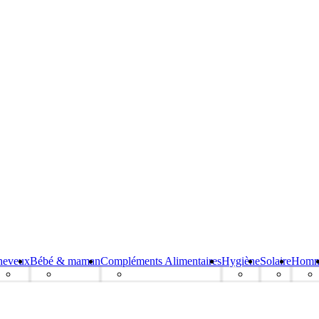
heveux
Bébé & maman
Compléments Alimentaires
Hygiène
Solaire
Hom