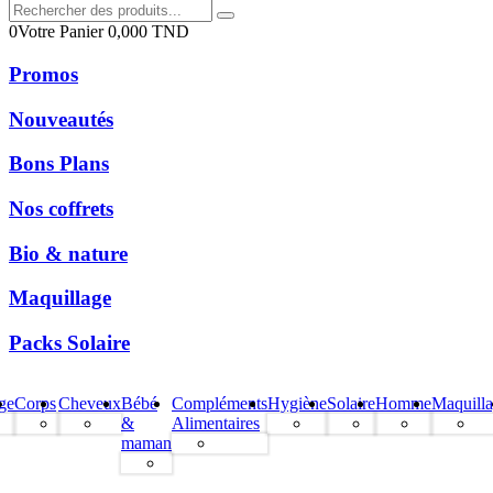
0
Votre Panier
0,000
TND
Promos
Nouveautés
Bons Plans
Nos coffrets
Bio & nature
Maquillage
Packs Solaire
ge
Corps
Cheveux
Bébé
Compléments
Hygiène
Solaire
Homme
Maquill
&
Alimentaires
maman